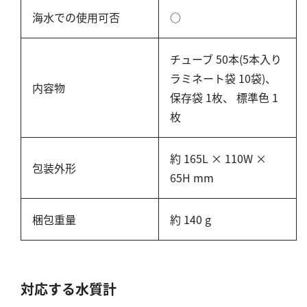
塩化物
海水での使用可否
○
アルカリ度
pH
チューブ 50本(5本入り
ほう素
ラミネート袋 10袋)、
内容物
シアン
保存袋 1枚、 標準色 1
枚
界面活性剤
ふっ素
約 165L × 110W ×
油分
包装外形
65H mm
ホルムアルデヒド
グルコース
梱包重量
約 140 g
過酸化水素
ヒドラジン
オゾン
対応する水質計
フェノール