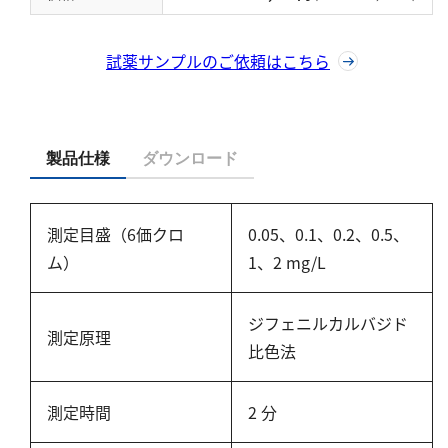
亜硫酸
硫酸
試薬サンプルのご依頼はこちら
窒素
アンモニウム
製品仕様
ダウンロード
亜硝酸
硝酸
全窒素
測定目盛（6価クロ
0.05、0.1、0.2、0.5、
ム）
1、2 mg/L
りん
ジフェニルカルバジド
りん酸
測定原理
比色法
全りん
その他
測定時間
2 分