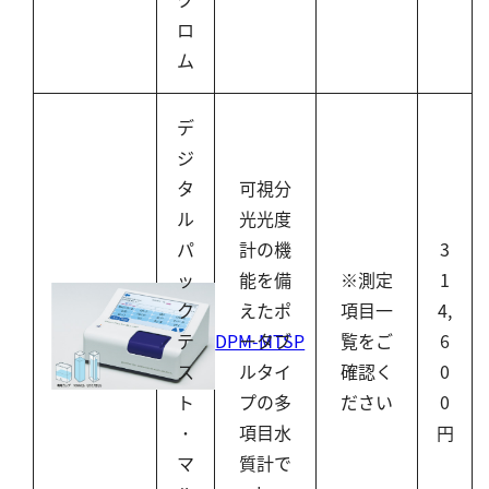
ロ
ム
デ
ジ
タ
可視分
ル
光光度
パ
計の機
3
ッ
能を備
※測定
1
ク
えたポ
項目一
4,
DPM-MTSP
テ
ータブ
覧をご
6
ス
ルタイ
確認く
0
ト
プの多
ださい
0
･
項目水
円
マ
質計で