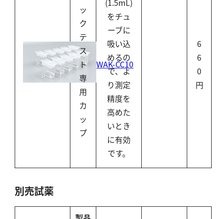
(1.5mL)
ッ
をチュ
ク
ーブに
テ
吸い込
6
ス
めるの
6
WAK-CC10
ト
で、よ
0
専
り測定
円
用
精度を
カ
高めた
ッ
いとき
プ
に有効
です。
別売試薬
製品