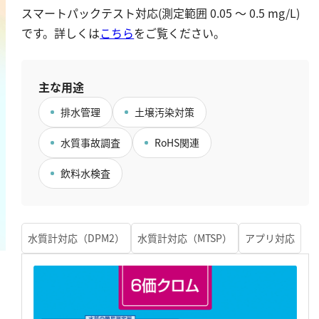
鉄
スマートパックテスト対応(測定範囲 0.05 ～ 0.5 mg/L)
です。詳しくは
こちら
をご覧ください。
銅
鉛
ニッケル
主な用途
マンガン
排水管理
土壌汚染対策
モリブデン
水質事故調査
RoHS関連
金属総量
飲料水検査
有機汚濁
BOD
水質計対応（DPM2）
水質計対応（MTSP）
アプリ対応
COD
過マンガン酸カリウム消費量
TOC