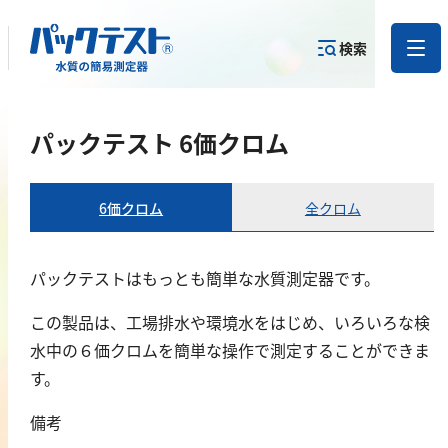
検索
測定物質か
パックテスト 6価クロム
目的から
カテゴリー
ら
製品を探す
で探す
製品を探す
6価クロム
全クロム
金属
亜鉛
パックテストはもっとも簡単な水質測定器です。
アルミニウム
この製品は、工場排水や環境水をはじめ、いろいろな検
カドミウム
水中の６価クロムを簡単な操作で測定することができま
金
す。
銀
備考
クロム