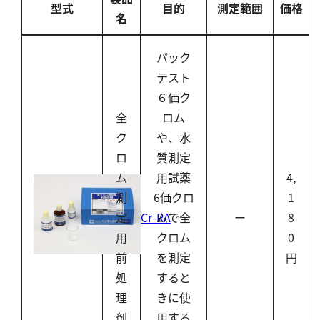
型式
目的
測定範囲
価格
名
パック
テスト
６価ク
全
ロム
ク
や、水
ロ
質測定
ム
用試薬
4,
測
6価クロ
1
Cr-RA
定
ムで全
ー
8
用
クロム
0
前
を測定
円
処
すると
理
きに使
剤
用する