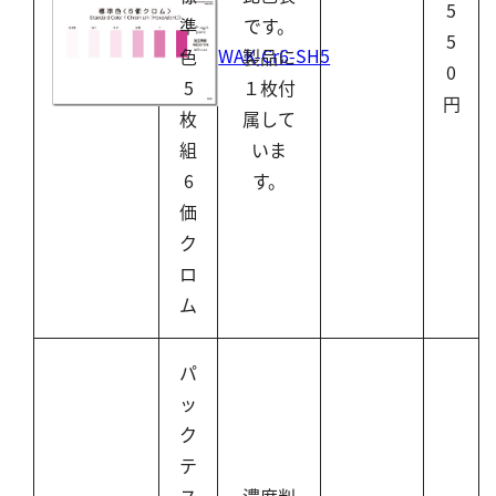
5
準
です。
5
WAK-Cr6-SH5
色
製品に
0
5
１枚付
円
枚
属して
組
いま
6
す。
価
ク
ロ
ム
パ
ッ
ク
テ
ス
濃度判