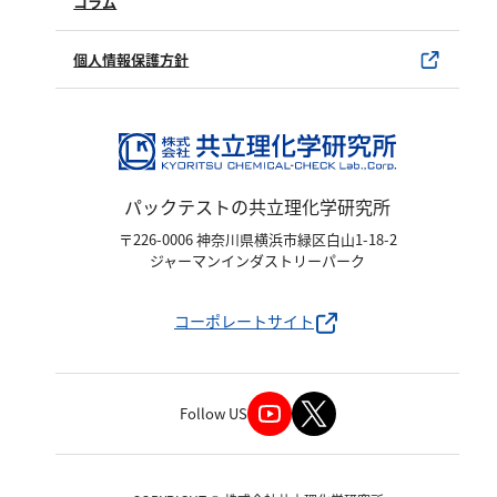
試薬サンプル
コラム
ユーザー登録
製品カタログ
水銀使用製品について
個人情報保護方針
該非判定書について
パックテストの共立理化学研究所
〒226-0006 神奈川県横浜市緑区白山1-18-2
ジャーマンインダストリーパーク
コーポレートサイト
Follow US