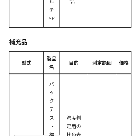
ル
す。
チ
SP
補充品
製品
型式
目的
測定範囲
価格
名
パ
ッ
ク
テ
ス
濃度判
ト
定用の
標
比色表