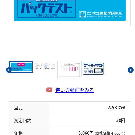
硬度
カルシウム
全硬度
マグネシウム
塩素
亜塩素酸ナトリウム
二酸化塩素
遊離残留塩素
使い方動画をみる
総残留塩素
型式
WAK-Cr6
硫黄
測定回数
50回
硫化物（硫化水素）
価格
5,060円
(税抜価格 4,600円)