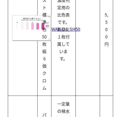
ト
定用の
標
比色表
5,
準
です。
5
WAK-Cr6-SH50
色
製品に
0
50
１枚付
0
枚
属して
円
組
いま
6
す。
価
ク
ロ
ム
一定量
の検水
パ