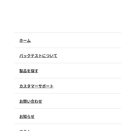
ホーム
パックテストについて
製品を探す
カスタマーサポート
よくあるご質問（FAQ）
お問い合わせ
修理点検
製品情報
製品のご購入について
お知らせ
購入方法
SDSについて