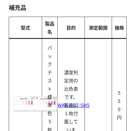
補充品
製品
型式
目的
測定範囲
価格
名
パ
ッ
ク
テ
濃度判
ス
定用の
ト
比色表
5
標
です。
5
WAK-NO2-SH5
準
製品に
0
色
１枚付
円
5
属して
枚
いま