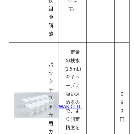
枚
いま
組
す。
亜
硝
酸
一定量
の検水
パ
(1.5mL)
ッ
をチュ
ク
ーブに
テ
吸い込
6
ス
めるの
6
WAK-CC10
ト
で、よ
0
専
り測定
円
用
精度を
カ