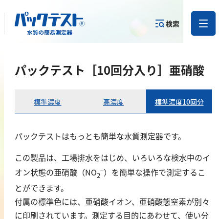
検索
測定物質か
パックテスト［10回分入り］亜硝酸
目的から
カテゴリー
ら
製品を探す
で探す
製品を探す
標準濃度
高濃度
標準濃度10回分
金属
亜鉛
パックテストはもっとも簡単な水質測定器です。
アルミニウム
この製品は、工場排水をはじめ、いろいろな検水中のイ
カドミウム
–
オン状態の亜硝酸（NO
）を簡単な操作で測定するこ
2
金
とができます。
銀
付属の標準色には、亜硝酸イオン、亜硝酸態窒素が別々
クロム
に印刷されています。測定する目的にあわせて、使い分