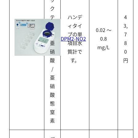
ク
テ
ハンデ
4
ス
ィタイ
3,
0.02 ～
ト
プの単
7
DPM2-NO2
0.8
亜
項目水
8
mg/L
硝
質計で
0
酸
す。
円
/
亜
硝
酸
態
窒
素