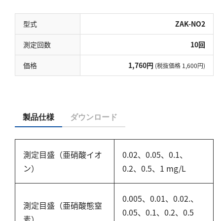
亜硫酸
硫酸
型式
ZAK-NO2
窒素
測定回数
10回
アンモニウム
価格
1,760円
(税抜価格 1,600円)
亜硝酸
硝酸
全窒素
製品仕様
ダウンロード
りん
測定目盛（亜硝酸イオ
0.02、0.05、0.1、
りん酸
ン）
0.2、0.5、1 mg/L
全りん
0.005、0.01、0.02.、
その他
測定目盛（亜硝酸態窒
0.05、0.1、0.2、0.5
素）