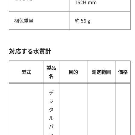
162H mm
シリカ
ビタミンC
梱包重量
約 56 g
ひ素
アスベスト
グルタミン酸
対応する水質計
吸光度
濁度|色度
製品
溶存酸素
型式
目的
測定範囲
価格
名
デ
ジ
タ
ル
パ
ッ