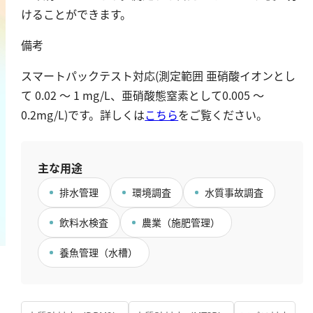
鉄
けることができます。
銅
備考
鉛
スマートパックテスト対応(測定範囲 亜硝酸イオンとし
ニッケル
て 0.02 ～ 1 mg/L、亜硝酸態窒素として0.005 ～
マンガン
0.2mg/L)です。詳しくは
こちら
をご覧ください。
モリブデン
金属総量
主な用途
有機汚濁
排水管理
環境調査
水質事故調査
BOD
飲料水検査
農業（施肥管理）
COD
養魚管理（水槽）
過マンガン酸カリウム消費量
TOC