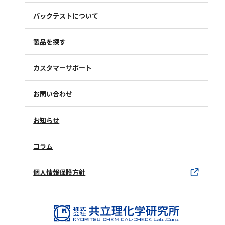
パックテストについて
製品を探す
カスタマーサポート
よくあるご質問（FAQ）
お問い合わせ
修理点検
製品情報
製品のご購入について
お知らせ
購入方法
SDSについて
試薬サンプル
コラム
ユーザー登録
製品カタログ
水銀使用製品について
個人情報保護方針
該非判定書について