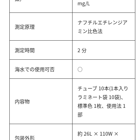
mg/L
塩化物
アルカリ度
ナフチルエチレンジア
pH
測定原理
ミン比色法
ほう素
シアン
測定時間
2 分
界面活性剤
ふっ素
海水での使用可否
○
油分
ホルムアルデヒド
チューブ 10本(1本入り
グルコース
ラミネート袋 10袋)、
内容物
過酸化水素
標準色 1枚、使用法 1
ヒドラジン
部
オゾン
約 26L × 110W ×
フェノール
包装外形