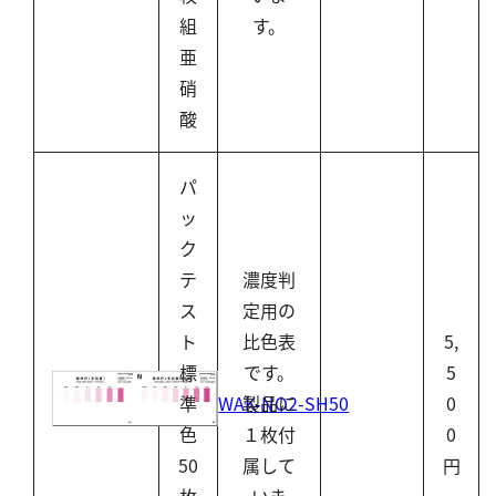
組
す。
亜
硝
酸
パ
ッ
ク
テ
濃度判
ス
定用の
ト
比色表
5,
標
です。
5
WAK-NO2-SH50
準
製品に
0
色
１枚付
0
50
属して
円