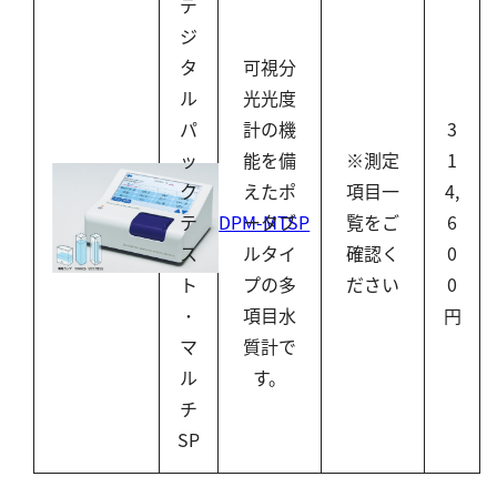
デ
ジ
タ
可視分
ル
光光度
パ
計の機
3
ッ
能を備
※測定
1
ク
えたポ
項目一
4,
DPM-MTSP
テ
ータブ
覧をご
6
ス
ルタイ
確認く
0
ト
プの多
ださい
0
･
項目水
円
マ
質計で
ル
す。
チ
SP