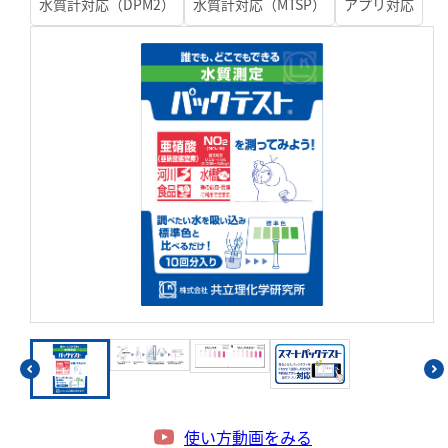
硬度
水質計対応（DPM2）
水質計対応（MTSP）
アプリ対応
カルシウム
全硬度
マグネシウム
塩素
亜塩素酸ナトリウム
二酸化塩素
遊離残留塩素
総残留塩素
硫黄
硫化物（硫化水素）
使い方動画をみる