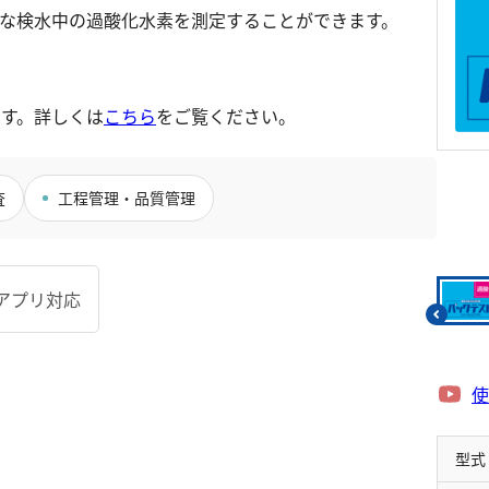
リウム消費量
遊離残留塩素
硝酸
な検水中の過酸化水素を測定することができます。
総残留塩素
全窒素
硫黄
りん
でです。詳しくは
こちら
をご覧ください。
硫化物（硫化水素）
りん酸
亜硫酸
全りん
査
工程管理・品質管理
硫酸
アプリ対応
使
型式