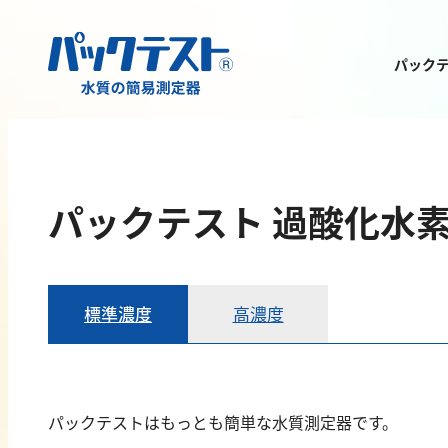
パック
測定物質から
製品を探す
パックテスト 過酸化水
標準濃度
高濃度
金属
有機汚濁
亜鉛
BOD
パックテストはもっとも簡単な水質測定器です。
アルミニウム
COD