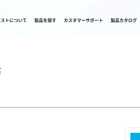
テストについて
製品を探す
カスタマーサポート
製品カタログ
目的から
製品を探す
素
塩素
窒素
亜塩素酸ナトリウム
アンモニウム
二酸化塩素
亜硝酸