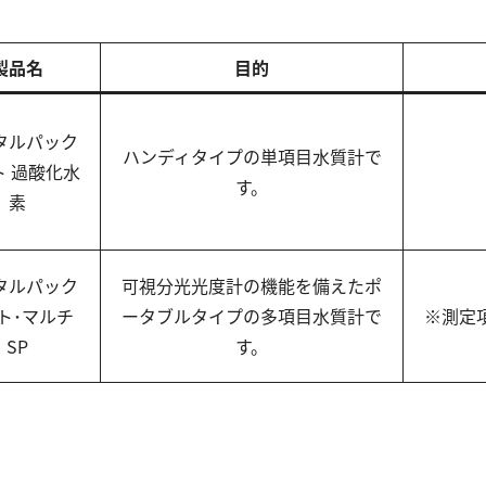
製品名
目的
タルパック
ハンディタイプの単項目水質計で
ト 過酸化水
す。
素
タルパック
可視分光光度計の機能を備えたポ
ト･マルチ
ータブルタイプの多項目水質計で
※測定
SP
す。