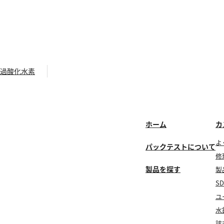
 過酸化水素
ホーム
カ
よ
パックテストについて
修
製品を探す
製
S
ユ
水
該