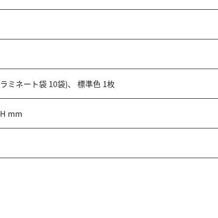
ラミネート袋 10袋)、 標準色 1枚
5H mm