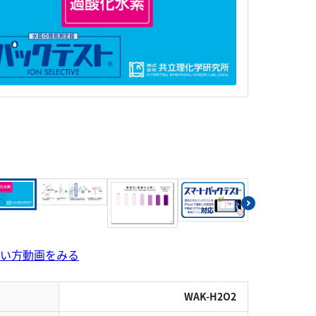
シアン
界面活性剤
ふっ素
油分
ホルムアルデヒド
グルコース
過酸化水素
ヒドラジン
オゾン
フェノール
シリカ
ビタミンC
ひ素
アスベスト
グルタミン酸
吸光度
濁度|色度
溶存酸素
い方動画をみる
WAK-H2O2