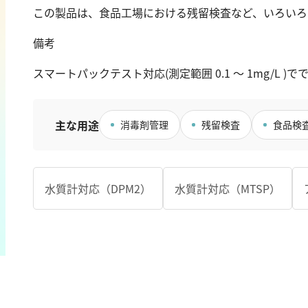
カドミウム
過マンガン酸カ
この製品は、食品工場における残留検査など、いろいろ
金
TOC
備考
銀
クロム
硬度
スマートパックテスト対応(測定範囲 0.1 ～ 1mg/L )
鉄
銅
カルシウム
鉛
全硬度
主な用途
ニッケル
消毒剤管理
残留検査
食品検
マグネシウム
マンガン
モリブデン
金属総量
水質計対応（DPM2）
水質計対応（MTSP）