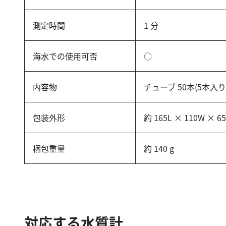
測定時間
1 分
海水での使用可否
○
内容物
チューブ 50本(5本入り
包装外形
約 165L × 110W × 6
梱包重量
約 140 g
対応する水質計