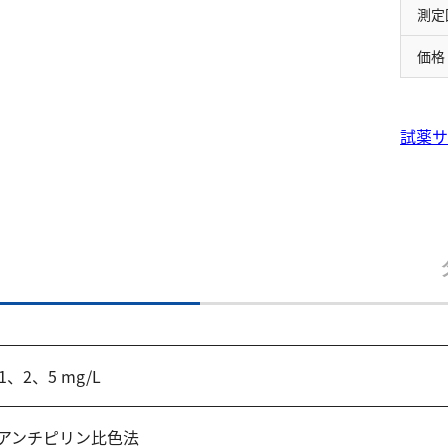
測定
価格
試薬サ
、1、2、5 mg/L
ノアンチピリン比色法