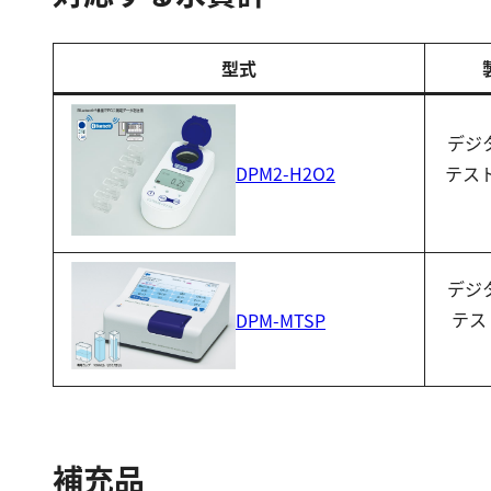
型式
デジ
テス
DPM2-H2O2
デジ
テス
DPM-MTSP
補充品