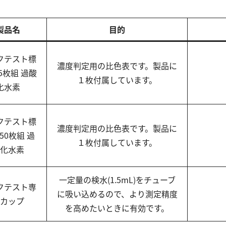
製品名
目的
クテスト標
濃度判定用の比色表です。製品に
5枚組 過酸
１枚付属しています。
化水素
クテスト標
濃度判定用の比色表です。製品に
50枚組 過
１枚付属しています。
化水素
一定量の検水(1.5mL)をチューブ
クテスト専
に吸い込めるので、より測定精度
カップ
を高めたいときに有効です。